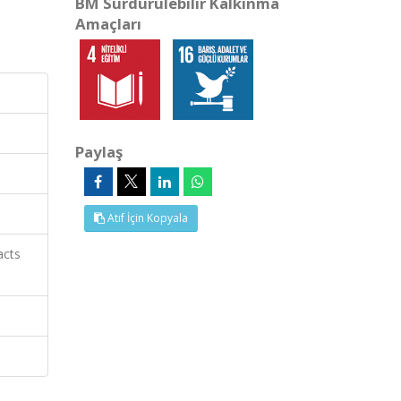
BM Sürdürülebilir Kalkınma
Amaçları
Paylaş
Atıf İçin Kopyala
acts