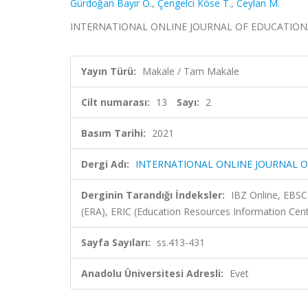
Gürdoğan Bayır Ö.
,
Çengelci Köse T.
,
Ceylan M.
INTERNATIONAL ONLINE JOURNAL OF EDUCATIONAL SCI
Yayın Türü:
Makale / Tam Makale
Cilt numarası:
13
Sayı:
2
Basım Tarihi:
2021
Dergi Adı:
INTERNATIONAL ONLINE JOURNAL O
Derginin Tarandığı İndeksler:
IBZ Online, EBSC
(ERA), ERIC (Education Resources Information Cent
Sayfa Sayıları:
ss.413-431
Anadolu Üniversitesi Adresli:
Evet