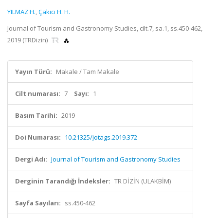
YILMAZ H.
,
Çakıcı H. H.
Journal of Tourism and Gastronomy Studies, cilt.7, sa.1, ss.450-462,
2019 (TRDizin)
Yayın Türü:
Makale / Tam Makale
Cilt numarası:
7
Sayı:
1
Basım Tarihi:
2019
Doi Numarası:
10.21325/jotags.2019.372
Dergi Adı:
Journal of Tourism and Gastronomy Studies
Derginin Tarandığı İndeksler:
TR DİZİN (ULAKBİM)
Sayfa Sayıları:
ss.450-462