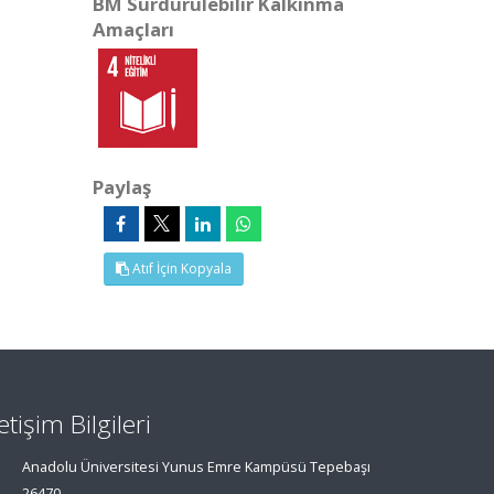
BM Sürdürülebilir Kalkınma
Amaçları
Paylaş
Atıf İçin Kopyala
letişim Bilgileri
Anadolu Üniversitesi Yunus Emre Kampüsü Tepebaşı
26470