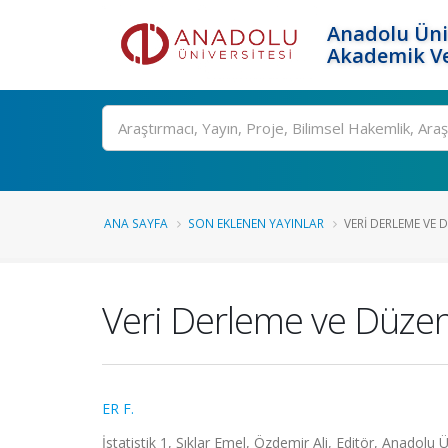
Anadolu Üni
Akademik Ve
Ara
ANA SAYFA
SON EKLENEN YAYINLAR
VERI DERLEME VE
Veri Derleme ve Düze
ER F.
İstatistik 1, Şıklar Emel, Özdemir Ali, Editör, Anadolu 