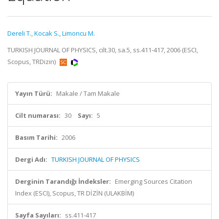
Dereli T.
,
Kocak S.
,
Limoncu M.
TURKISH JOURNAL OF PHYSICS, cilt.30, sa.5, ss.411-417, 2006 (ESCI,
Scopus, TRDizin)
Yayın Türü:
Makale / Tam Makale
Cilt numarası:
30
Sayı:
5
Basım Tarihi:
2006
Dergi Adı:
TURKISH JOURNAL OF PHYSICS
Derginin Tarandığı İndeksler:
Emerging Sources Citation
Index (ESCI), Scopus, TR DİZİN (ULAKBİM)
Sayfa Sayıları:
ss.411-417