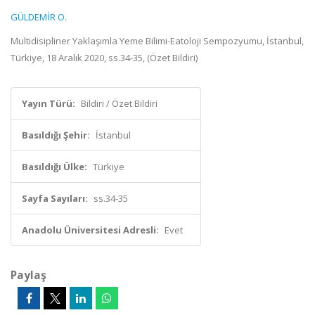
GÜLDEMİR O.
Multidisipliner Yaklaşımla Yeme Bilimi-Eatoloji Sempozyumu, İstanbul,
Türkiye, 18 Aralık 2020, ss.34-35, (Özet Bildiri)
Yayın Türü:
Bildiri / Özet Bildiri
Basıldığı Şehir:
İstanbul
Basıldığı Ülke:
Türkiye
Sayfa Sayıları:
ss.34-35
Anadolu Üniversitesi Adresli:
Evet
Paylaş