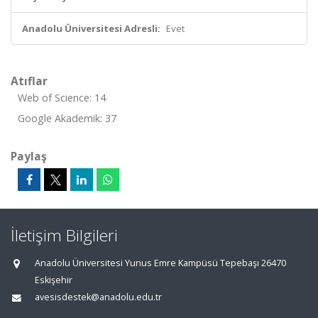
Anadolu Üniversitesi Adresli:
Evet
Atıflar
Web of Science: 14
Google Akademik: 37
Paylaş
İletişim Bilgileri
Anadolu Üniversitesi Yunus Emre Kampüsü Tepebaşı 26470
Eskişehir
avesisdestek@anadolu.edu.tr