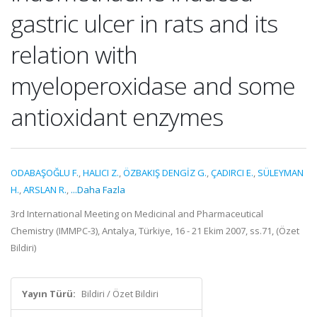
gastric ulcer in rats and its
relation with
myeloperoxidase and some
antioxidant enzymes
ODABAŞOĞLU F.
,
HALICI Z.
,
ÖZBAKIŞ DENGİZ G.
,
ÇADIRCI E.
,
SÜLEYMAN
H.
,
ARSLAN R.
,
...Daha Fazla
3rd International Meeting on Medicinal and Pharmaceutical
Chemistry (IMMPC-3), Antalya, Türkiye, 16 - 21 Ekim 2007, ss.71, (Özet
Bildiri)
Yayın Türü:
Bildiri / Özet Bildiri