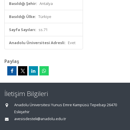
Basıldığı Şehir:
Antalya
Basıldığı Ülke:
Türkiye
Sayfa Sayıları:
ss.71
Anadolu Üniversitesi Adresli:
Evet
Paylaş
İletişim Bilgileri
Anadolu Üniversitesi Yunus Emre Kampüsü Tepebaşı 26470
Eskişehir
avesisdestek@anadolu.edu.tr