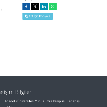
)
Atıf İçin Kopyala
letişim Bilgileri
Anadolu Üniversitesi Yunus Emre Kampüsü Tepebaşı
26470