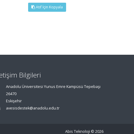
Atıf İçin Kopyala
letişim Bilgileri
Anadolu Üniversitesi Yunus Emre Kampüsü Tepebaşı
26470
Eskişehir
avesisdestek@anadolu.edu.tr
Abis Teknoloji
© 2026