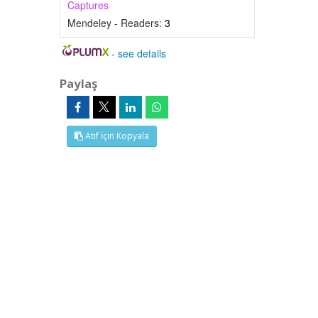
Captures
Mendeley - Readers:
3
-
see details
Paylaş
Atıf İçin Kopyala