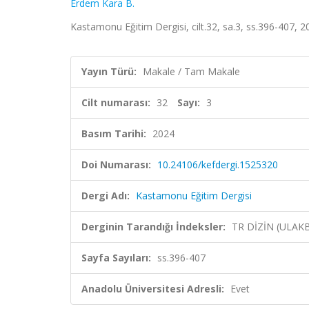
Erdem Kara B.
Kastamonu Eğitim Dergisi, cilt.32, sa.3, ss.396-407, 
Yayın Türü:
Makale / Tam Makale
Cilt numarası:
32
Sayı:
3
Basım Tarihi:
2024
Doi Numarası:
10.24106/kefdergi.1525320
Dergi Adı:
Kastamonu Eğitim Dergisi
Derginin Tarandığı İndeksler:
TR DİZİN (ULAK
Sayfa Sayıları:
ss.396-407
Anadolu Üniversitesi Adresli:
Evet