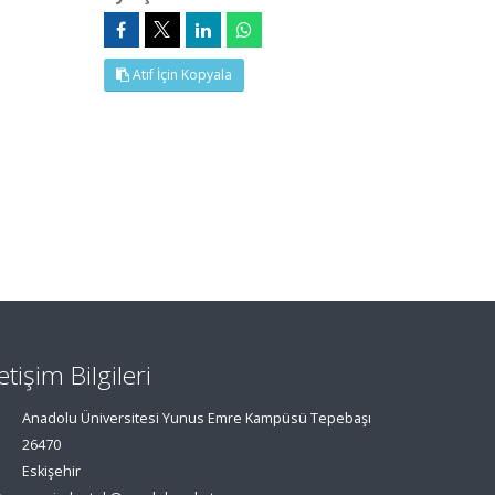
Atıf İçin Kopyala
letişim Bilgileri
Anadolu Üniversitesi Yunus Emre Kampüsü Tepebaşı
26470
Eskişehir