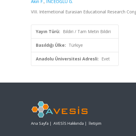
Akın F.
,
İNCEOĞLU G.
VIII. Internetional Eurasian Educational Research Co
Yayın Türü:
Bildiri / Tam Metin Bildiri
Basıldığı Ülke:
Türkiye
Anadolu Üniversitesi Adresli:
Evet
Ana Sayfa
|
AVESİS Hakkında
|
İletişim