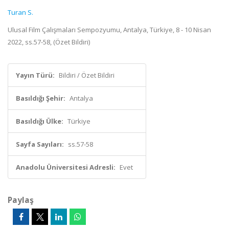
Turan S.
Ulusal Film Çalışmaları Sempozyumu, Antalya, Türkiye, 8 - 10 Nisan
2022, ss.57-58, (Özet Bildiri)
Yayın Türü:
Bildiri / Özet Bildiri
Basıldığı Şehir:
Antalya
Basıldığı Ülke:
Türkiye
Sayfa Sayıları:
ss.57-58
Anadolu Üniversitesi Adresli:
Evet
Paylaş