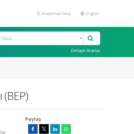
Araştırmacı Girişi
English
Detaylı Arama
ı (BEP)
Paylaş
HİM