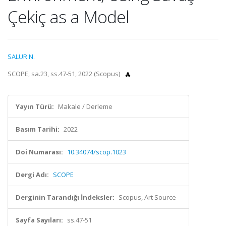
Çekiç as a Model
SALUR N.
SCOPE, sa.23, ss.47-51, 2022 (Scopus)
Yayın Türü:
Makale / Derleme
Basım Tarihi:
2022
Doi Numarası:
10.34074/scop.1023
Dergi Adı:
SCOPE
Derginin Tarandığı İndeksler:
Scopus, Art Source
Sayfa Sayıları:
ss.47-51