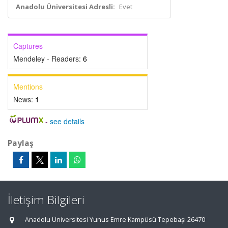
Anadolu Üniversitesi Adresli:
Evet
Captures
Mendeley - Readers:
6
Mentions
News:
1
-
see details
Paylaş
İletişim Bilgileri
Anadolu Üniversitesi Yunus Emre Kampüsü Tepebaşı 26470