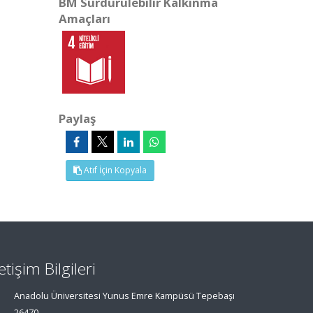
BM Sürdürülebilir Kalkınma
Amaçları
Paylaş
Atıf İçin Kopyala
letişim Bilgileri
Anadolu Üniversitesi Yunus Emre Kampüsü Tepebaşı
26470