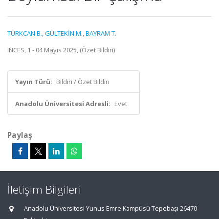
TÜRKCAN B.
,
GÜLTEKİN M.
,
BAYRAM T.
INCES, 1 - 04 Mayıs 2025, (Özet Bildiri)
Yayın Türü:
Bildiri / Özet Bildiri
Anadolu Üniversitesi Adresli:
Evet
Paylaş
İletişim Bilgileri
Anadolu Üniversitesi Yunus Emre Kampüsü Tepebaşı 26470