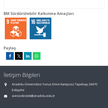
BM Sürdürülebilir Kalkınma Amaçları
Paylaş
İletişim Bilgileri
Anadolu Üniversitesi Yunus Emre Kampüsü Tepebaşı 26470
Eskişehir
avesisdestek@anadolu.edu.tr