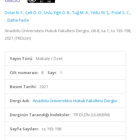
Dolar N. F.
,
Çelt D. Ö.
,
Uslu Yiğit G. B.
,
Tuğ M. A.
,
Yıldız M. Ş.
,
Polat S. C.
,
...Daha Fazla
Anadolu Üniversitesi Hukuk Fakültesi Dergisi, cilt.8, sa.1, ss.193-198,
2021 (TRDizin)
Yayın Türü:
Makale / Özet
Cilt numarası:
8
Sayı:
1
Basım Tarihi:
2021
Dergi Adı:
Anadolu Üniversitesi Hukuk Fakültesi Dergisi
Derginin Tarandığı İndeksler:
TR DİZİN (ULAKBİM)
Sayfa Sayıları:
ss.193-198