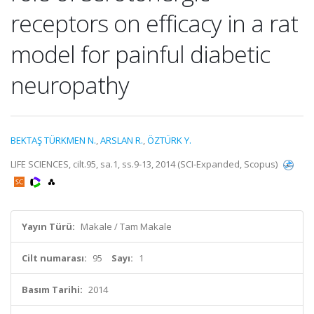
receptors on efficacy in a rat
model for painful diabetic
neuropathy
BEKTAŞ TÜRKMEN N.
,
ARSLAN R.
,
ÖZTÜRK Y.
LIFE SCIENCES, cilt.95, sa.1, ss.9-13, 2014 (SCI-Expanded, Scopus)
Yayın Türü:
Makale / Tam Makale
Cilt numarası:
95
Sayı:
1
Basım Tarihi:
2014