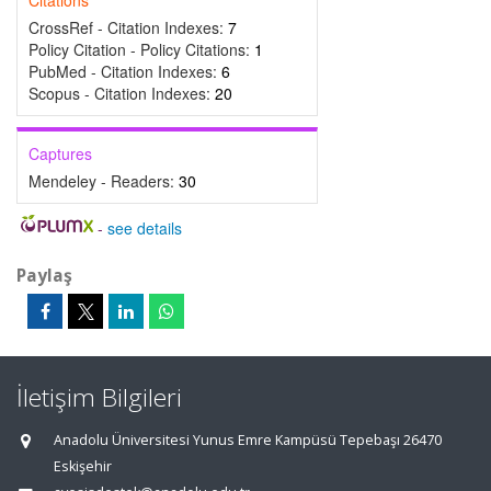
Citations
CrossRef - Citation Indexes:
7
Policy Citation - Policy Citations:
1
PubMed - Citation Indexes:
6
Scopus - Citation Indexes:
20
Captures
Mendeley - Readers:
30
-
see details
Paylaş
İletişim Bilgileri
Anadolu Üniversitesi Yunus Emre Kampüsü Tepebaşı 26470
Eskişehir