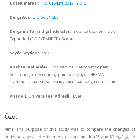
Doi Numarası:
10.1016/j.lfs.2013.12.012
Dergi Adı:
LIFE SCIENCES
Derginin Tarandığı İndeksler:
Science Citation Index
Expanded (SCI-EXPANDED), Scopus
Sayfa Sayıları:
ss.9-13
Anahtar Kelimeler:
Zonisamide, Neuropathic pain,
Serotonergic descending pain pathways, THERMAL
HYPERALGESIA, NERVE INJURY, MECHANISMS, DRUGS, MICE
Anadolu Üniversitesi Adresli:
Evet
Özet
Aims: The purpose of this study was to compare the changes of
antihyperalgesic effectiveness of zonisamide (25 and 50 mg/kg), an