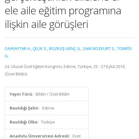
ele aile eğitim programına
ilişkin aile görüşleri
CAVKAYTAR A.
,
ÇELİK S.
,
BOZKUŞ GENÇ G.
,
SANİ BOZKURT S.
,
TOMRİS
G.
24. Ulusal Özel Eğitim Kongresi, Edirne, Türkiye, 25 - 27 Eylül 2014,
(Özet Bildiri)
Yayın Türü:
Bildiri / Özet Bildiri
Basıldığı Şehir:
Edirne
Basıldığı Ülke:
Türkiye
Anadolu Üniversitesi Adresli:
Evet