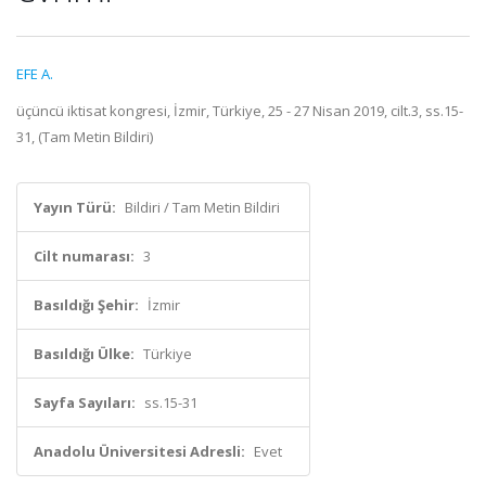
EFE A.
üçüncü iktisat kongresi, İzmir, Türkiye, 25 - 27 Nisan 2019, cilt.3, ss.15-
31, (Tam Metin Bildiri)
Yayın Türü:
Bildiri / Tam Metin Bildiri
Cilt numarası:
3
Basıldığı Şehir:
İzmir
Basıldığı Ülke:
Türkiye
Sayfa Sayıları:
ss.15-31
Anadolu Üniversitesi Adresli:
Evet