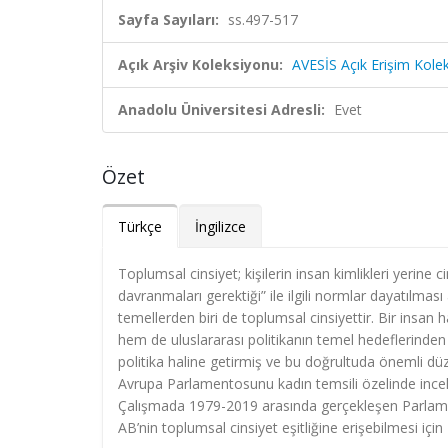
Sayfa Sayıları:
ss.497-517
Açık Arşiv Koleksiyonu:
AVESİS Açık Erişim Kole
Anadolu Üniversitesi Adresli:
Evet
Özet
Türkçe
İngilizce
Toplumsal cinsiyet; kişilerin insan kimlikleri yerine ci
davranmaları gerektiği” ile ilgili normlar dayatılmas
temellerden biri de toplumsal cinsiyettir. Bir insan h
hem de uluslararası politikanın temel hedeflerinden b
politika haline getirmiş ve bu doğrultuda önemli düze
Avrupa Parlamentosunu kadın temsili özelinde incele
Çalışmada 1979-2019 arasında gerçekleşen Parlament
AB’nin toplumsal cinsiyet eşitliğine erişebilmesi içi