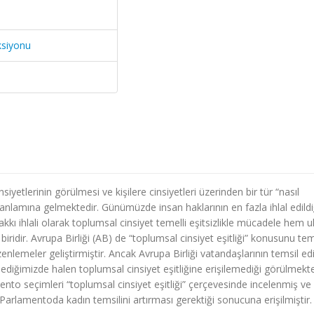
ksiyonu
nsiyetlerinin görülmesi ve kişilere cinsiyetleri üzerinden bir tür “nasıl
ı anlamına gelmektedir. Günümüzde insan haklarının en fazla ihlal edildi
akkı ihlali olarak toplumsal cinsiyet temelli eşitsizlikle mücadele hem u
iridir. Avrupa Birliği (AB) de “toplumsal cinsiyet eşitliği” konusunu tem
nlemeler geliştirmiştir. Ancak Avrupa Birliği vatandaşlarının temsil edi
diğimizde halen toplumsal cinsiyet eşitliğine erişilemediği görülmekte
o seçimleri “toplumsal cinsiyet eşitliği” çerçevesinde incelenmiş ve
n Parlamentoda kadın temsilini artırması gerektiği sonucuna erişilmiştir.