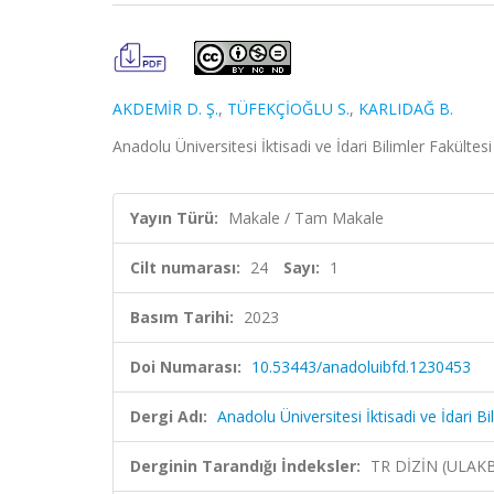
AKDEMİR D. Ş.
,
TÜFEKÇİOĞLU S.
,
KARLIDAĞ B.
Anadolu Üniversitesi İktisadi ve İdari Bilimler Fakültes
Yayın Türü:
Makale / Tam Makale
Cilt numarası:
24
Sayı:
1
Basım Tarihi:
2023
Doi Numarası:
10.53443/anadoluibfd.1230453
Dergi Adı:
Anadolu Üniversitesi İktisadi ve İdari Bi
Derginin Tarandığı İndeksler:
TR DİZİN (ULAK