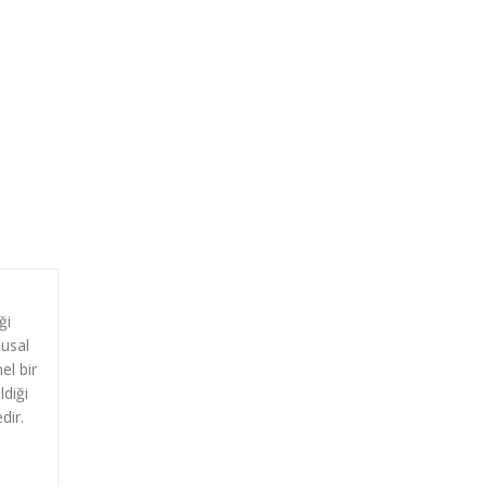
ği
lusal
el bir
ldiği
dir.