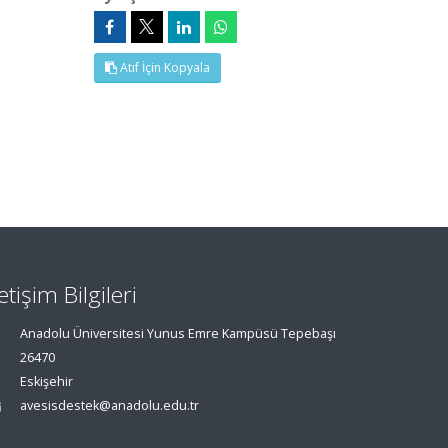
Atıf İçin Kopyala
letişim Bilgileri
Anadolu Üniversitesi Yunus Emre Kampüsü Tepebaşı
26470
Eskişehir
avesisdestek@anadolu.edu.tr