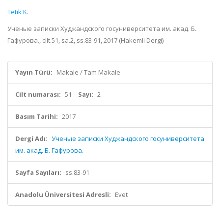
Tetik K.
Ученые записки Худжандского госуниверситета им. акад. Б.
Гафурова., cilt.51, sa.2, ss.83-91, 2017 (Hakemli Dergi)
Yayın Türü:
Makale / Tam Makale
Cilt numarası:
51
Sayı:
2
Basım Tarihi:
2017
Dergi Adı:
Ученые записки Худжандского госуниверситета
им. акад. Б. Гафурова.
Sayfa Sayıları:
ss.83-91
Anadolu Üniversitesi Adresli:
Evet