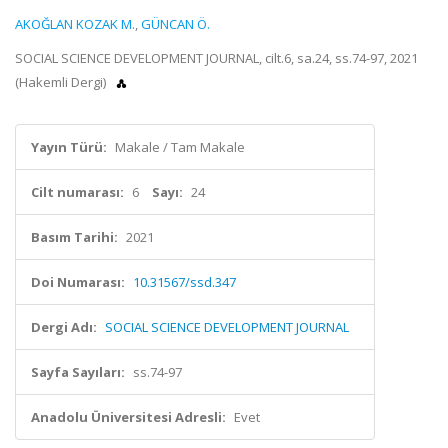
AKOĞLAN KOZAK M.
,
GÜNCAN Ö.
SOCIAL SCIENCE DEVELOPMENT JOURNAL, cilt.6, sa.24, ss.74-97, 2021
(Hakemli Dergi)
Yayın Türü:
Makale / Tam Makale
Cilt numarası:
6
Sayı:
24
Basım Tarihi:
2021
Doi Numarası:
10.31567/ssd.347
Dergi Adı:
SOCIAL SCIENCE DEVELOPMENT JOURNAL
Sayfa Sayıları:
ss.74-97
Anadolu Üniversitesi Adresli:
Evet