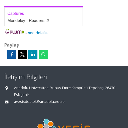
Captures
Mendeley - Readers:
2
-
see details
Paylaş
İletişim Bilgileri
Anadolu Üniversitesi Yunus Emre Kampüsü Tepebaşı 26470
Eskişehir
avesisdestek@anadolu.edu.tr