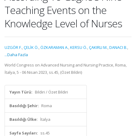
Teaching Events on the
Knowledge Level of Nurses
UZGÖR F.
,
ÇELİK Ö.
,
ÖZKARAMAN A.
,
KERSU Ö.
,
ÇAKIRLI M.
,
DANACI B.
,
...Daha Fazla
World Congress on Advanced Nursing and Nursing Practice, Roma,
İtalya, 5 - 06 Nisan 2023, ss.45, (Özet Bildiri)
Yayın Türü:
Bildiri / Özet Bildiri
Basıldığı Şehir:
Roma
Basıldığı Ülke:
İtalya
Sayfa Sayıları:
ss.45