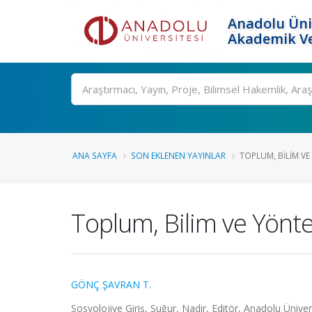
Anadolu Üni
Akademik Ve
Ara
ANA SAYFA
SON EKLENEN YAYINLAR
TOPLUM, BILIM V
Toplum, Bilim ve Yön
GÖNÇ ŞAVRAN T.
Sosyolojiye Giriş, Suğur, Nadir, Editör, Anadolu Ünivers