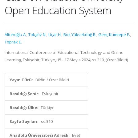
Open Education System
Altunoğlu A.
,
Tokgöz N.
,
Uçar H.
,
Boz Yüksekdağ B.
,
Genç Kumtepe E.
,
Toprak E.
International Conference of Educational Technology and Online
Learning, Eskişehir, Türkiye, 15 - 17 Mayıs 2024, ss.310, (Özet Bildiri)
Yayın Türü:
Bildiri / Özet Bildiri
Basıldığı Şehir:
Eskişehir
Basıldığı Ülke:
Türkiye
Sayfa Sayıları:
ss.310
Anadolu Üniversitesi Adresli:
Evet