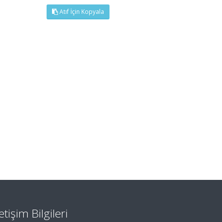
Atıf İçin Kopyala
letişim Bilgileri