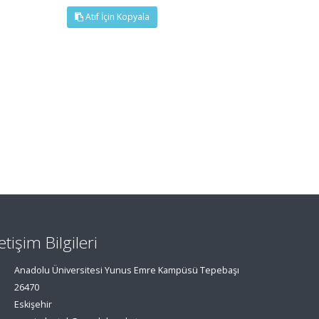
Atıf İçin Kopyala
letişim Bilgileri
Anadolu Üniversitesi Yunus Emre Kampüsü Tepebaşı
26470
Eskişehir