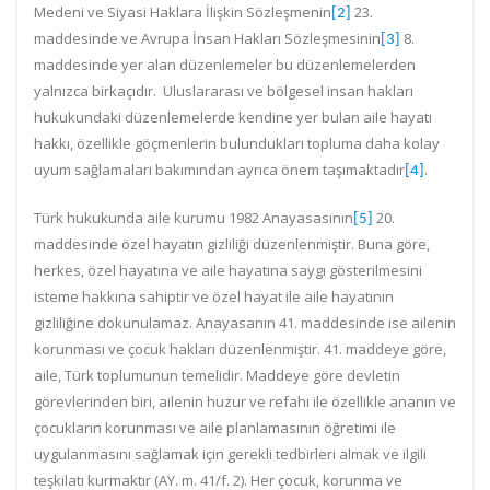
Medeni ve Siyasi Haklara İlişkin Sözleşmenin
23.
[2]
maddesinde ve Avrupa İnsan Hakları Sözleşmesinin
8.
[3]
maddesinde yer alan düzenlemeler bu düzenlemelerden
yalnızca birkaçıdır. Uluslararası ve bölgesel insan hakları
hukukundaki düzenlemelerde kendine yer bulan aile hayatı
hakkı, özellikle göçmenlerin bulundukları topluma daha kolay
uyum sağlamaları bakımından ayrıca önem taşımaktadır
.
[4]
Türk hukukunda aile kurumu 1982 Anayasasının
20.
[5]
maddesinde özel hayatın gizliliği düzenlenmiştir. Buna göre,
herkes, özel hayatına ve aile hayatına saygı gösterilmesini
isteme hakkına sahiptir ve özel hayat ile aile hayatının
gizliliğine dokunulamaz. Anayasanın 41. maddesinde ise ailenin
korunması ve çocuk hakları düzenlenmiştir. 41. maddeye göre,
aile, Türk toplumunun temelidir. Maddeye göre devletin
görevlerinden biri, ailenin huzur ve refahı ile özellikle ananın ve
çocukların korunması ve aile planlamasının öğretimi ile
uygulanmasını sağlamak için gerekli tedbirleri almak ve ilgili
teşkilatı kurmaktır (AY. m. 41/f. 2). Her çocuk, korunma ve