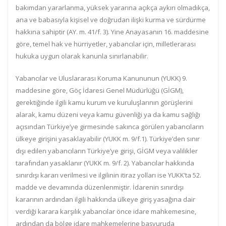
bakımdan yararlanma, yüksek yararına açıkça aykırı olmadıkça,
ana ve babasıyla kişisel ve doğrudan ilişki kurma ve sürdürme
hakkına sahiptir (AY. m. 41/f. 3). Yine Anayasanın 16. maddesine
göre, temel hak ve hürriyetler, yabancılar için, milletlerarası
hukuka uygun olarak kanunla sınırlanabilir.
Yabancılar ve Uluslararası Koruma Kanununun (YUKK) 9.
maddesine göre, Göç İdaresi Genel Müdürlüğü (GİGM),
gerektiğinde ilgili kamu kurum ve kuruluşlarının görüşlerini
alarak, kamu düzeni veya kamu güvenliği ya da kamu sağlığı
açısından Türkiye’ye girmesinde sakınca görülen yabancıların
ülkeye girişini yasaklayabilir (YUKK m. 9/f.1). Türkiye’den sınır
dışı edilen yabancıların Türkiye’ye girişi, GİGM veya valilikler
tarafından yasaklanır (YUKK m. 9/f. 2). Yabancılar hakkında
sınırdışı kararı verilmesi ve ilgilinin itiraz yolları ise YUKK’ta 52.
madde ve devamında düzenlenmiştir. İdarenin sınırdışı
kararının ardından ilgili hakkında ülkeye giriş yasağına dair
verdiği karara karşılık yabancılar önce idare mahkemesine,
ardından da bölge idare mahkemelerine başvuruda