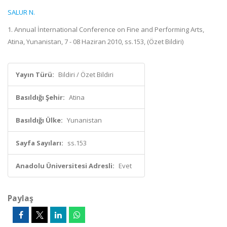
SALUR N.
1. Annual İnternational Conference on Fine and Performing Arts,
Atina, Yunanistan, 7 - 08 Haziran 2010, ss.153, (Özet Bildiri)
Yayın Türü:
Bildiri / Özet Bildiri
Basıldığı Şehir:
Atina
Basıldığı Ülke:
Yunanistan
Sayfa Sayıları:
ss.153
Anadolu Üniversitesi Adresli:
Evet
Paylaş