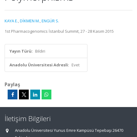
KAYA E.
,
DİKMEN M.
,
ENGÜR S.
1st Pharmacogenomics İstanbul Summit, 27 - 28 Kasım 2015
Yayın Türü:
Bildiri
Anadolu Üniversitesi Adresli:
Evet
Paylaş
İletişim Bilgileri
Anadolu Üniversitesi Yunus Emre Kampüsü Tepebaşı 26470