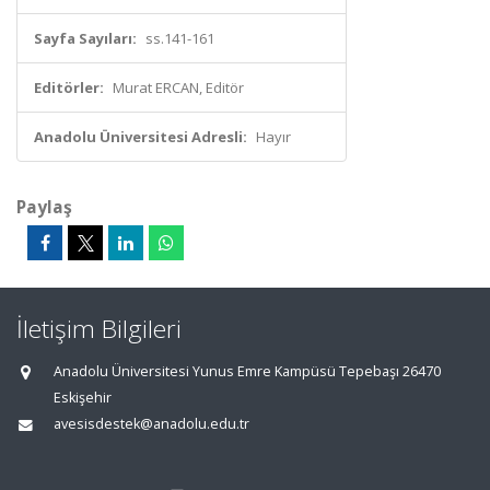
Sayfa Sayıları:
ss.141-161
Editörler:
Murat ERCAN, Editör
Anadolu Üniversitesi Adresli:
Hayır
Paylaş
İletişim Bilgileri
Anadolu Üniversitesi Yunus Emre Kampüsü Tepebaşı 26470
Eskişehir
avesisdestek@anadolu.edu.tr