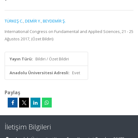
TÜRKEŞ C.
,
DEMİR Y.
,
BEYDEMİR Ş.
International Congress on Fundamental and Applied Sciences, 21 - 25
Ağustos 2017, (Özet Bildiri)
Yayın Türü:
Bildiri / Özet Bildiri
Anadolu Üniversitesi Adresli:
Evet
Paylaş
İletişim Bilgileri