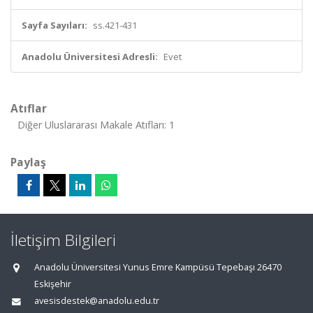
Sayfa Sayıları:
ss.421-431
Anadolu Üniversitesi Adresli:
Evet
Atıflar
Diğer Uluslararası Makale Atıfları: 1
Paylaş
İletişim Bilgileri
Anadolu Üniversitesi Yunus Emre Kampüsü Tepebaşı 26470
Eskişehir
avesisdestek@anadolu.edu.tr