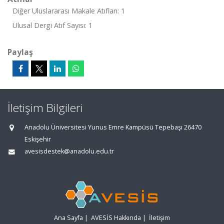
Diğer Uluslararası Makale Atıfları: 1
Ulusal Dergi Atıf Sayısı: 1
Paylaş
İletişim Bilgileri
Anadolu Üniversitesi Yunus Emre Kampüsü Tepebaşı 26470
Eskişehir
avesisdestek@anadolu.edu.tr
Ana Sayfa
|
AVESİS Hakkında
|
İletişim