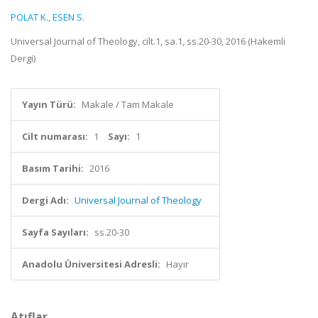
POLAT K.
,
ESEN S.
Universal Journal of Theology, cilt.1, sa.1, ss.20-30, 2016 (Hakemli
Dergi)
Yayın Türü:
Makale / Tam Makale
Cilt numarası:
1
Sayı:
1
Basım Tarihi:
2016
Dergi Adı:
Universal Journal of Theology
Sayfa Sayıları:
ss.20-30
Anadolu Üniversitesi Adresli:
Hayır
Atıflar