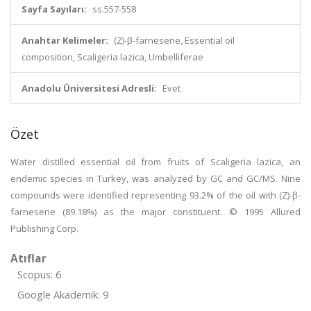
Sayfa Sayıları:
ss.557-558
Anahtar Kelimeler:
(Z)-β-farnesene, Essential oil
composition, Scaligeria lazica, Umbelliferae
Anadolu Üniversitesi Adresli:
Evet
Özet
Water distilled essential oil from fruits of Scaligeria lazica, an
endemic species in Turkey, was analyzed by GC and GC/MS. Nine
compounds were identified representing 93.2% of the oil with (Z)-β-
farnesene (89.18%) as the major constituent. © 1995 Allured
Publishing Corp.
Atıflar
Scopus: 6
Google Akademik: 9