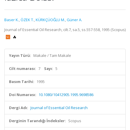
Baser K.
,
ÖZEK T.
,
KÜRKÇÜOĞLU M.
,
Güner A.
Journal of Essential Oil Research, cilt.7, sa.5, ss.557-558, 1995 (Scopus)
Yayın Türü:
Makale / Tam Makale
Cilt numarası:
7
Sayı:
5
Basım Tarihi:
1995
Doi Numarası:
10.1080/10412905.1995.9698586
Dergi Adı:
Journal of Essential Oil Research
Derginin Tarandığı İndeksler:
Scopus