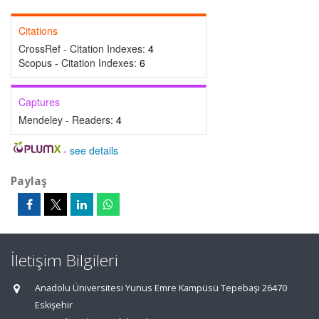
Citations
CrossRef - Citation Indexes:
4
Scopus - Citation Indexes:
6
Captures
Mendeley - Readers:
4
-
see details
Paylaş
İletişim Bilgileri
Anadolu Üniversitesi Yunus Emre Kampüsü Tepebaşı 26470
Eskişehir