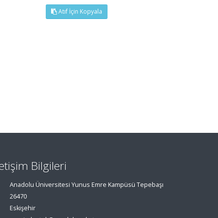
Atıf İçin Kopyala
letişim Bilgileri
Anadolu Üniversitesi Yunus Emre Kampüsü Tepebaşı
26470
Eskişehir