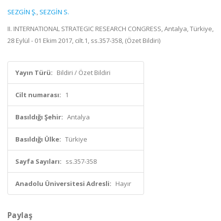
SEZGİN Ş.
,
SEZGİN S.
II. INTERNATIONAL STRATEGIC RESEARCH CONGRESS, Antalya, Türkiye,
28 Eylül - 01 Ekim 2017, cilt.1, ss.357-358, (Özet Bildiri)
Yayın Türü:
Bildiri / Özet Bildiri
Cilt numarası:
1
Basıldığı Şehir:
Antalya
Basıldığı Ülke:
Türkiye
Sayfa Sayıları:
ss.357-358
Anadolu Üniversitesi Adresli:
Hayır
Paylaş