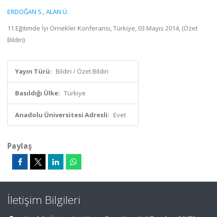
ERDOĞAN S.
,
ALAN Ü.
11.Eğitimde İyi Örnekler Konferansı, Türkiye, 03 Mayıs 2014, (Özet
Bildiri)
Yayın Türü:
Bildiri / Özet Bildiri
Basıldığı Ülke:
Türkiye
Anadolu Üniversitesi Adresli:
Evet
Paylaş
İletişim Bilgileri