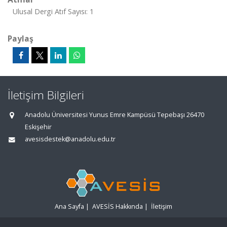
Ulusal Dergi Atıf Sayısı: 1
Paylaş
İletişim Bilgileri
Anadolu Üniversitesi Yunus Emre Kampüsü Tepebaşı 26470
Eskişehir
avesisdestek@anadolu.edu.tr
Ana Sayfa
|
AVESİS Hakkında
|
İletişim