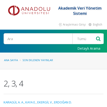
Akademik Veri Yönetim
Sistemi
Araştırmacı Girişi
English
Ara
Detaylı Arama
ANA SAYFA
SON EKLENEN YAYINLAR
2, 3, 4
KARAGÜL A. A.
,
KAYA E.
,
EKERGİL V.
,
ERDOĞAN D.