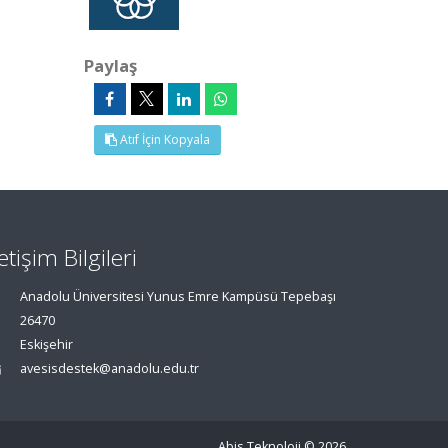
Paylaş
Atıf İçin Kopyala
letişim Bilgileri
Anadolu Üniversitesi Yunus Emre Kampüsü Tepebaşı
26470
Eskişehir
avesisdestek@anadolu.edu.tr
Abis Teknoloji
© 2026