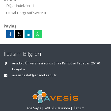
Diğer İndeksler: 1
Ulusal Dergi Atıf Sayısı: 4
Paylaş
İletişim Bilgileri
Anadolu Üniversitesi Yunus Emre Kampüsü Tepebaşı 26470
Eskişehir
avesisdestek@anadolu.edu.tr
Ana Sayfa
|
AVESİS Hakkında
|
İletişim