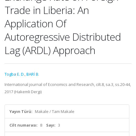
Trade in Liberia: An
Application Of
Autoregressive Distributed
Lag (ARDL) Approach
Togba E. D.
,
BARİ B.
International journal of Economics and Research, cilt.8, sa.3, ss.20-44,
2017 (Hakemli Dergi)
Yayın Türü:
Makale / Tam Makale
Cilt numarası:
8
Sayı:
3