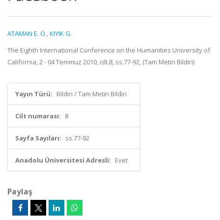
ATAMAN E. Ö.
,
KIYIK G.
The Eighth International Conference on the Humanities University of
California, 2 - 04 Temmuz 2010, cilt.8, ss.77-92, (Tam Metin Bildiri)
Yayın Türü:
Bildiri / Tam Metin Bildiri
Cilt numarası:
8
Sayfa Sayıları:
ss.77-92
Anadolu Üniversitesi Adresli:
Evet
Paylaş