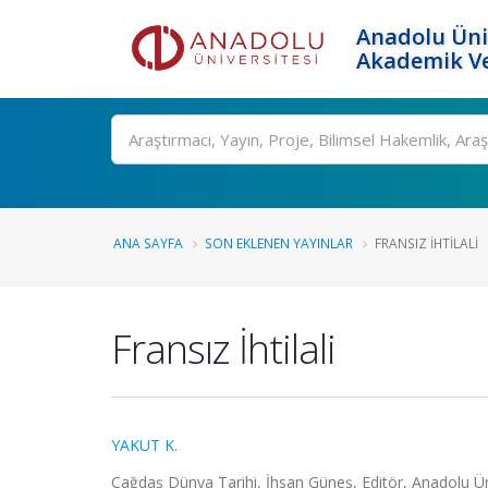
Anadolu Üni
Akademik Ve
Ara
ANA SAYFA
SON EKLENEN YAYINLAR
FRANSIZ İHTILALI
Fransız İhtilali
YAKUT K.
Çağdaş Dünya Tarihi, İhsan Güneş, Editör, Anadolu Üniv