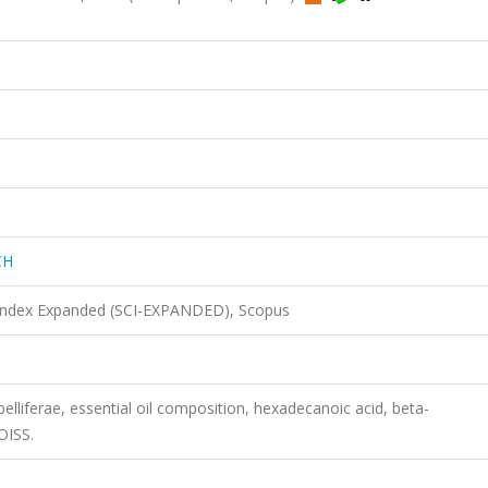
CH
 Index Expanded (SCI-EXPANDED), Scopus
liferae, essential oil composition, hexadecanoic acid, beta-
OISS.