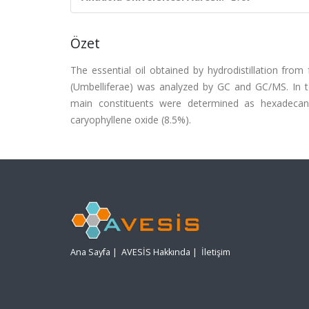
Özet
The essential oil obtained by hydrodistillation from 
(Umbelliferae) was analyzed by GC and GC/MS. In t
main constituents were determined as hexadecanoi
caryophyllene oxide (8.5%).
Ana Sayfa
|
AVESİS Hakkında
|
İletişim