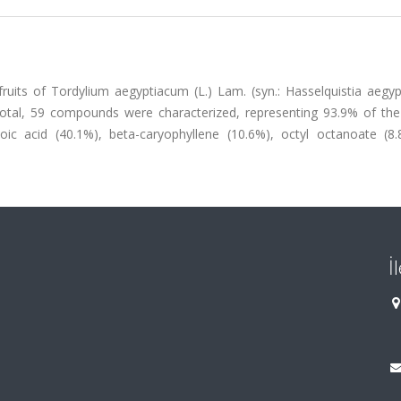
fruits of Tordylium aegyptiacum (L.) Lam. (syn.: Hasselquistia aegyp
otal, 59 compounds were characterized, representing 93.9% of the 
c acid (40.1%), beta-caryophyllene (10.6%), octyl octanoate (8
İ