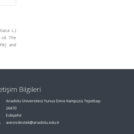
tiaca L.)
oil. The
.8%) and
letişim Bilgileri
Anadolu Üniversitesi Yunus Emre Kampüsü Tepebaşı
26470
Eskişehir
avesisdestek@anadolu.edu.tr