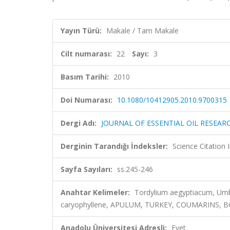
Yayın Türü:
Makale / Tam Makale
Cilt numarası:
22
Sayı:
3
Basım Tarihi:
2010
Doi Numarası:
10.1080/10412905.2010.9700315
Dergi Adı:
JOURNAL OF ESSENTIAL OIL RESEAR
Derginin Tarandığı İndeksler:
Science Citation
Sayfa Sayıları:
ss.245-246
Anahtar Kelimeler:
Tordylium aegyptiacum, Umbel
caryophyllene, APULUM, TURKEY, COUMARINS, B
Anadolu Üniversitesi Adresli:
Evet