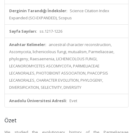
Derginin Tarandığı İndeksler:
Science Citation Index
Expanded (SCI-EXPANDED), Scopus
Sayfa Sayıları:
ss.1217-1226
Anahtar Kelimeler:
ancestral character reconstruction,
Ascomycota, lichenicolous fungi, mutualism, Parmeliaceae,
phylogeny, Raesaenenia, LICHENICOLOUS FUNGI,
LECANOROMYCETES ASCOMYCOTA, PARMELIACEAE
LECANORALES, PHOTOBIONT ASSOCIATION, PHACOPSIS
LECANORALES, CHARACTER EVOLUTION, PHYLOGENY,
DIVERSIFICATION, SELECTIVITY, DIVERSITY
Anadolu Üniversitesi Adresli:
Evet
Özet
We studied the evolutionary history of the Parmeliaceae