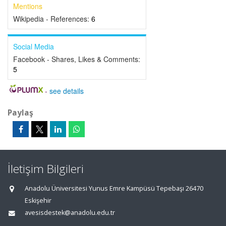
Mentions
Wikipedia - References:
6
Social Media
Facebook - Shares, Likes & Comments:
5
-
see details
Paylaş
İletişim Bilgileri
Anadolu Üniversitesi Yunus Emre Kampüsü Tepebaşı 26470
Eskişehir
avesisdestek@anadolu.edu.tr