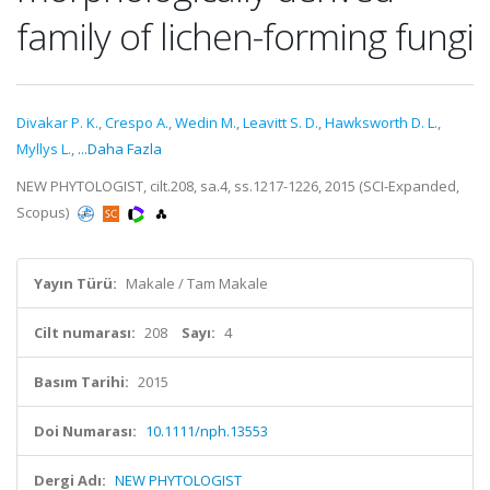
family of lichen-forming fungi
Divakar P. K.
,
Crespo A.
,
Wedin M.
,
Leavitt S. D.
,
Hawksworth D. L.
,
Myllys L.
,
...Daha Fazla
NEW PHYTOLOGIST, cilt.208, sa.4, ss.1217-1226, 2015 (SCI-Expanded,
Scopus)
Yayın Türü:
Makale / Tam Makale
Cilt numarası:
208
Sayı:
4
Basım Tarihi:
2015
Doi Numarası:
10.1111/nph.13553
Dergi Adı:
NEW PHYTOLOGIST